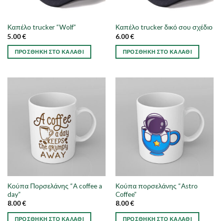
Καπέλο trucker “Wolf”
Καπέλο trucker δικό σου σχέδιο
5.00
€
6.00
€
ΠΡΟΣΘΉΚΗ ΣΤΟ ΚΑΛΆΘΙ
ΠΡΟΣΘΉΚΗ ΣΤΟ ΚΑΛΆΘΙ
Αυτό
Αυτό
το
το
προϊόν
προϊόν
έχει
έχει
πολλαπλές
πολλαπλές
παραλλαγές.
παραλλαγές.
Οι
Οι
επιλογές
επιλογές
μπορούν
μπορούν
να
να
επιλεγούν
επιλεγούν
στη
στη
Κούπα Πορσελάνης “A coffee a
Κούπα πορσελάνης “Astro
σελίδα
σελίδα
day”
Coffee”
του
του
8.00
€
8.00
€
προϊόντος
προϊόντος
ΠΡΟΣΘΉΚΗ ΣΤΟ ΚΑΛΆΘΙ
ΠΡΟΣΘΉΚΗ ΣΤΟ ΚΑΛΆΘΙ