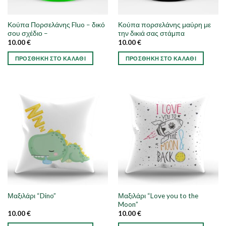
Κούπα Πορσελάνης Fluo – δικό
Κούπα πορσελάνης μαύρη με
σου σχέδιο –
την δικιά σας στάμπα
10.00
€
10.00
€
ΠΡΟΣΘΉΚΗ ΣΤΟ ΚΑΛΆΘΙ
ΠΡΟΣΘΉΚΗ ΣΤΟ ΚΑΛΆΘΙ
Αυτό
το
προϊόν
έχει
πολλαπλές
παραλλαγές.
Οι
επιλογές
μπορούν
να
επιλεγούν
στη
Μαξιλάρι “Love you to the
Μαξιλάρι “Dino”
σελίδα
Moon”
του
10.00
€
10.00
€
προϊόντος