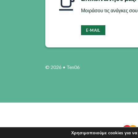
μπορούν
Μοιράσου τις ανάγκες σου 
να
επιλεγούν
στη
E-MAIL
σελίδα
του
προϊόντος
© 2026 •
Ten06
Χρησιμοποιούμε cookies για να