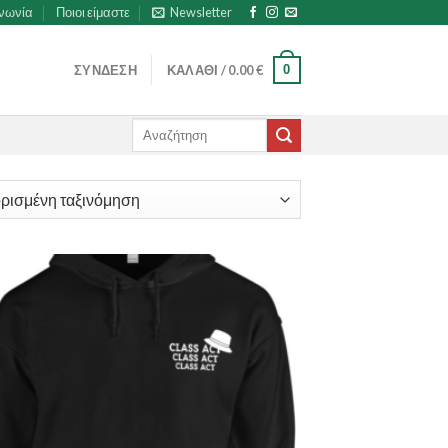
ινωνία
Ποιοι είμαστε
Newsletter
0
ΣΎΝΔΕΣΗ
ΚΑΛΆΘΙ /
0.00
€
Αναζήτηση
για: