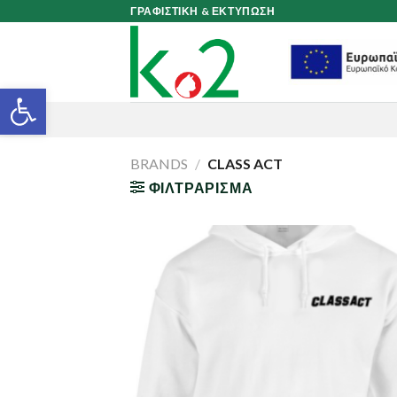
Skip
ΓΡΑΦΙΣΤΙΚΗ & ΕΚΤΥΠΩΣΗ
to
content
Ανοίξτε τη γραμμή εργαλείων
BRANDS
/
CLASS ACT
ΦΙΛΤΡΆΡΙΣΜΑ