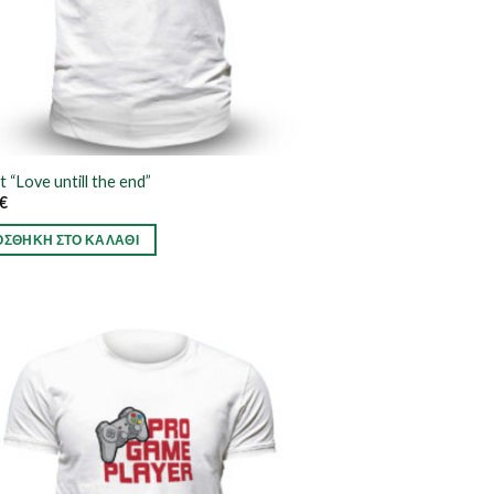
t “Love untill the end”
€
ΟΣΘΉΚΗ ΣΤΟ ΚΑΛΆΘΙ
ν
πλές
λαγές.
γές
ούν