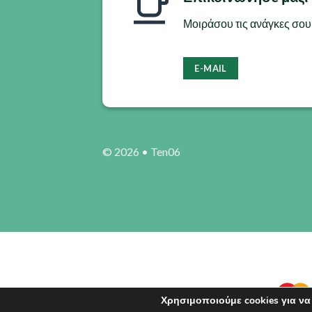
μπορούν
Μοιράσου τις ανάγκες σου 
να
επιλεγούν
στη
E-MAIL
σελίδα
του
προϊόντος
© 2026 •
Ten06
Χρησιμοποιούμε cookies για να