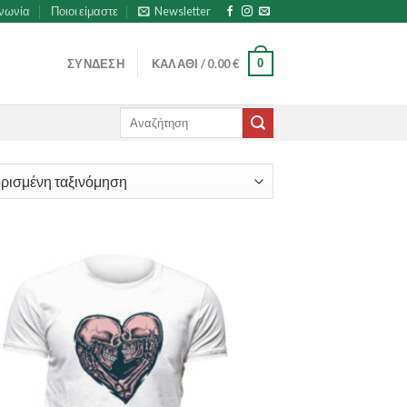
ινωνία
Ποιοι είμαστε
Newsletter
0
ΣΎΝΔΕΣΗ
ΚΑΛΆΘΙ /
0.00
€
Αναζήτηση
για: