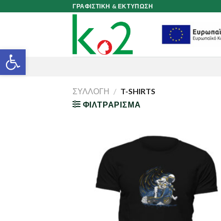
Skip
ΓΡΑΦΙΣΤΙΚΗ & ΕΚΤΥΠΩΣΗ
to
content
Ανοίξτε τη γραμμή εργαλείων
ΣΥΛΛΟΓΉ
/
T-SHIRTS
ΦΙΛΤΡΆΡΙΣΜΑ