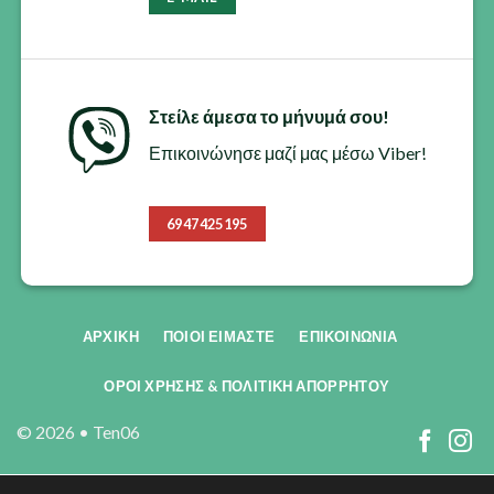
προϊόντος
Στείλε άμεσα το μήνυμά σου!
Επικοινώνησε μαζί μας μέσω Viber!
6947425195
ΑΡΧΙΚΗ
ΠΟΙΟΙ ΕΊΜΑΣΤΕ
ΕΠΙΚΟΙΝΩΝΊΑ
ΟΡΟΙ ΧΡΗΣΗΣ & ΠΟΛΙΤΙΚΗ ΑΠΟΡΡΗΤΟΥ
© 2026 •
Ten06