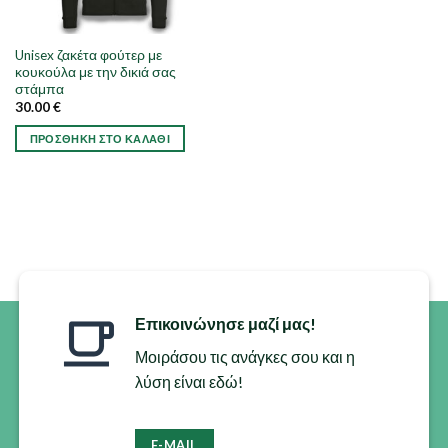
Unisex ζακέτα φούτερ με
κουκούλα με την δικιά σας
στάμπα
30.00
€
ΠΡΟΣΘΉΚΗ ΣΤΟ ΚΑΛΆΘΙ
Αυτό
το
προϊόν
έχει
πολλαπλές
παραλλαγές.
Οι
επιλογές
Επικοινώνησε μαζί μας!
μπορούν
να
Μοιράσου τις ανάγκες σου και η
επιλεγούν
λύση είναι εδώ!
στη
σελίδα
του
E-MAIL