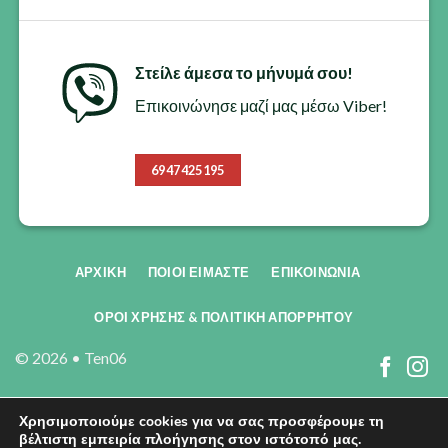
Στείλε άμεσα το μήνυμά σου!
Επικοινώνησε μαζί μας μέσω Viber!
6947425195
ΑΡΧΙΚΗ
ΠΟΙΟΙ ΕΊΜΑΣΤΕ
ΕΠΙΚΟΙΝΩΝΊΑ
ΟΡΟΙ ΧΡΗΣΗΣ & ΠΟΛΙΤΙΚΗ ΑΠΟΡΡΗΤΟΥ
© 2026 •
Ten06
Χρησιμοποιούμε cookies για να σας προσφέρουμε τη
βέλτιστη εμπειρία πλοήγησης στον ιστότοπό μας.