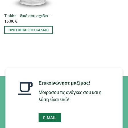
Τ-shirt – δικό σου σχέδιο –
15.00
€
ΠΡΟΣΘΉΚΗ ΣΤΟ ΚΑΛΆΘΙ
Αυτό
το
προϊόν
έχει
πολλαπλές
παραλλαγές.
Οι
επιλογές
Επικοινώνησε μαζί μας!
μπορούν
να
Μοιράσου τις ανάγκες σου και η
επιλεγούν
λύση είναι εδώ!
στη
σελίδα
του
E-MAIL
προϊόντος