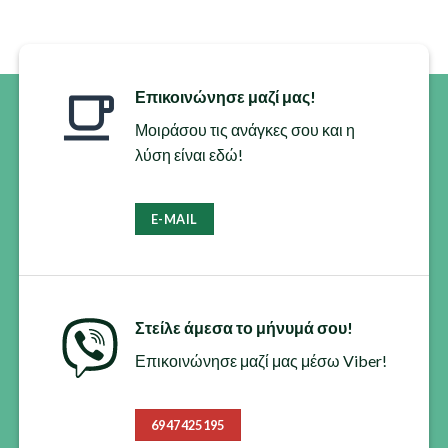
προϊόν
έχει
πολλαπλές
παραλλαγές.
Οι
Επικοινώνησε μαζί μας!
επιλογές
Μοιράσου τις ανάγκες σου και η
μπορούν
λύση είναι εδώ!
να
επιλεγούν
στη
σελίδα
E-MAIL
του
προϊόντος
Στείλε άμεσα το μήνυμά σου!
Επικοινώνησε μαζί μας μέσω Viber!
6947425195