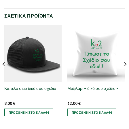
ΣΧΕΤΙΚΆ ΠΡΟΪΌΝΤΑ
Καπέλο snap δικό σου σχέδιο
Μαξιλάρι – δικό σου σχέδιο –
8.00
€
12.00
€
ΠΡΟΣΘΉΚΗ ΣΤΟ ΚΑΛΆΘΙ
ΠΡΟΣΘΉΚΗ ΣΤΟ ΚΑΛΆΘΙ
Αυτό
το