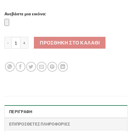
Ανεβάστε μια εικόνα:
Κούπα Πορσελάνης Fluo - δικό σου σχέδιο - ποσότητα
ΠΡΟΣΘΉΚΗ ΣΤΟ ΚΑΛΆΘΙ
ΠΕΡΙΓΡΑΦΉ
ΕΠΙΠΡΌΣΘΕΤΕΣ ΠΛΗΡΟΦΟΡΊΕΣ