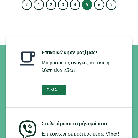
προϊόν
1
2
3
4
5
6
έχει
πολλαπλές
παραλλαγές.
Οι
επιλογές
μπορούν
να
Επικοινώνησε μαζί μας!
επιλεγούν
στη
Μοιράσου τις ανάγκες σου και η
σελίδα
λύση είναι εδώ!
του
προϊόντος
E-MAIL
Στείλε άμεσα το μήνυμά σου!
Επικοινώνησε μαζί μας μέσω Viber!