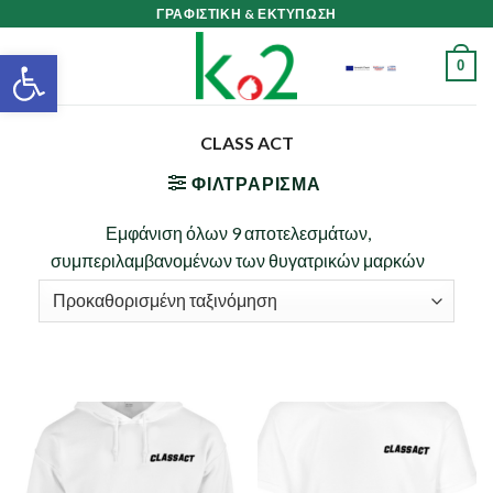
Skip
ΓΡΑΦΙΣΤΙΚΗ & ΕΚΤΥΠΩΣΗ
to
Ανοίξτε τη γραμμή εργαλείων
0
content
CLASS ACT
ΦΙΛΤΡΆΡΙΣΜΑ
Εμφάνιση όλων 9 αποτελεσμάτων,
συμπεριλαμβανομένων των θυγατρικών μαρκών