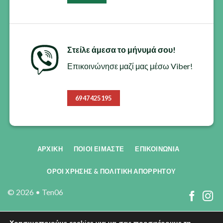
προϊόντος
Στείλε άμεσα το μήνυμά σου!
Επικοινώνησε μαζί μας μέσω Viber!
6947425195
ΑΡΧΙΚΗ
ΠΟΙΟΙ ΕΊΜΑΣΤΕ
ΕΠΙΚΟΙΝΩΝΊΑ
ΟΡΟΙ ΧΡΗΣΗΣ & ΠΟΛΙΤΙΚΗ ΑΠΟΡΡΗΤΟΥ
© 2026 •
Ten06